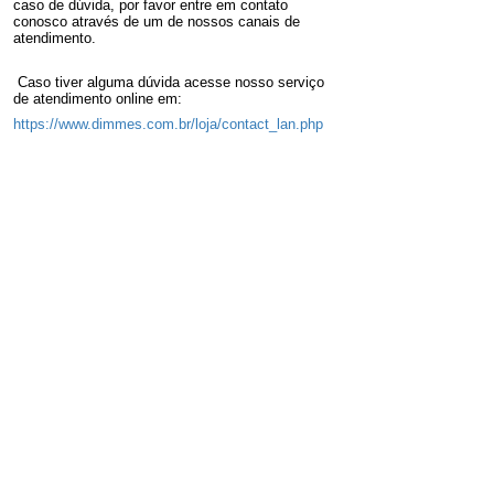
caso de dúvida, por favor entre em contato
conosco através de um de nossos canais de
atendimento.
Caso tiver alguma dúvida acesse nosso serviço
de atendimento online em:
https://www.dimmes.com.br/loja/contact_lan.php
*não acumulativo
Acesse nossa loja
https://www.dimmes.com.br/loja
Boas Compras!!!
Até +!